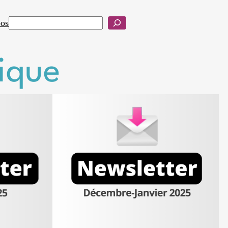
pos
Rechercher
ique