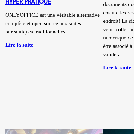
HYPER PRATIQUE
documents que
ensuite les re
ONLYOFFICE est une véritable alternative
endroit! La s
complète et open source aux suites
venir coller 
bureautiques traditionnelles.
numérique de v
:
Lire la suite
être associé à
ONLYOFFICE
validera…
:
:
Lire la suite
L’alternative
S
bureautique
u
libre,
complète
a
et
A
hyper
pratique