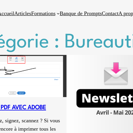
ccueil
Articles
Formations
Banque de Prompts
Contact
A pro
égorie :
Bureaut
 PDF AVEC ADOBE
, signez, scannez ? Si vous
ncore à imprimer tous les