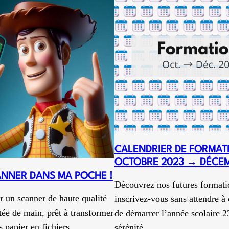
pédagogie
:
enjeux,
réflexions
et
cas
d’usage
CALENDRIER DE FORMATI
OCTOBRE 2023 → DÉCEM
CANNER DANS MA POCHE !
Découvrez nos futures formati
r un scanner de haute qualité
inscrivez-vous sans attendre à c
tée de main, prêt à transformer
de démarrer l’année scolaire 2
 papier en fichiers
sérénité…