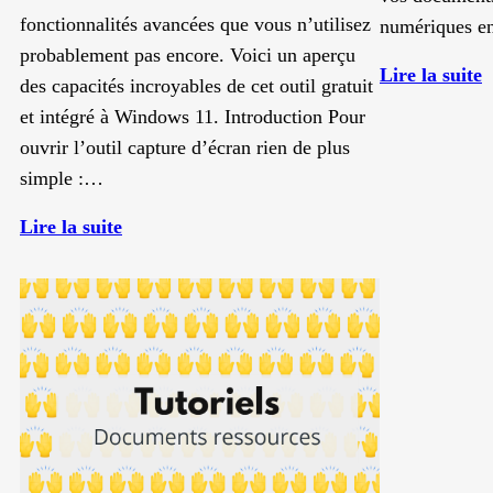
fonctionnalités avancées que vous n’utilisez
numériques en
probablement pas encore. Voici un aperçu
:
Lire la suite
des capacités incroyables de cet outil gratuit
J
et intégré à Windows 11. Introduction Pour
u
ouvrir l’outil capture d’écran rien de plus
s
simple :…
d
:
Lire la suite
Découvrez
p
les
!
secrets
de
l’outil
capture
d’écran
sous