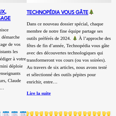
UX,
TECHNOPÉDIA VOUS GÂTE
SAGE
Dans ce nouveau dossier spécial, chaque
misce
membre de notre fine équipe partage ses
a démarche
outils préférés de 2024.
À l’approche des
tage de vos
fêtes de fin d’année, Technopédia vous gâte
stants les
avec des découvertes technologiques qui
édiger à votre
transformeront vos cours (ou vos soirées).
mini déploie
Au travers de six articles, nous avons testé
enseignants
et sélectionné des outils pépites pour
ours, Claude
enrichir, entre…
le…
:
Lire la suite
Technopédia
vous
gâte