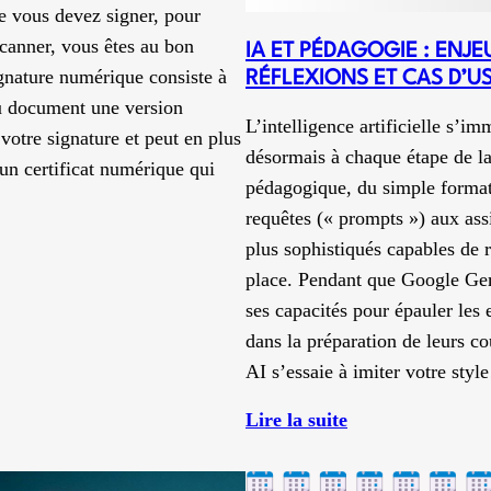
 vous devez signer, pour
scanner, vous êtes au bon
IA ET PÉDAGOGIE : ENJE
ignature numérique consiste à
RÉFLEXIONS ET CAS D’U
au document une version
L’intelligence artificielle s’im
otre signature et peut en plus
désormais à chaque étape de l
 un certificat numérique qui
pédagogique, du simple forma
requêtes (« prompts ») aux assi
plus sophistiqués capables de r
igner
place. Pendant que Google Ge
n
ses capacités pour épauler les 
dans la préparation de leurs c
PDF
AI s’essaie à imiter votre sty
vec
dobe
:
Lire la suite
IA
et